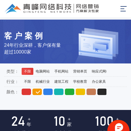
客户案例
24年行业深耕，客户保有量
超过10000家
类型：
不限
电脑网站
手机网站
营销单页
响应式网站
外贸站
行业：
不限
机械行业
建筑工程
学校教育
办公家具
医药医疗
颜色：
24
10
100
+
+
+
年
家
项