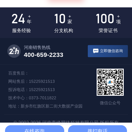
24
10
100
+
+
+
年
家
项
服务经验
分支机构
荣誉证书
河南销售热线
立即微信咨询
400-659-2233
百度售后：
网站售后：15225921513
投诉电话：15225921513
技术中心：0373-7011822
微信公众号
地址：新乡市红旗区新二街大数据产业园
© 2002-2026 河南青峰网络科技有限公司 版权所有
在线咨询
拨打电话
豫ICP备11033019号
豫公网安备 41070202000156号