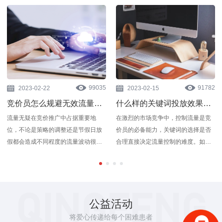
99035
91782
2023-02-22
2023-02-15
竞价员怎么规避无效流量？规避无效流量的方法
什么样的关键词投放效果好？3个方向，掌握关键词选择技巧
流量无疑在竞价推广中占据重要地
在激烈的市场竞争中，控制流量是竞
位，不论是策略的调整还是节假日放
价员的必备能力，关键词的选择是否
假都会造成不同程度的流量波动很多
合理直接决定流量控制的难度。如果
人都认为这种流量波动调调账...
你总是觉得做竞价推广很难...
公益活动
将爱心传递给每个困难患者