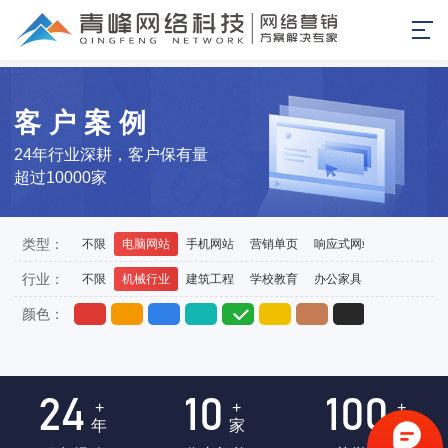
客户案例
24年行业深耕，客户保有量
超过10000家
类型：
不限
电脑网站
手机网站
营销单页
响应式网站
外贸站
行业：
不限
机械行业
建筑工程
学校教育
办公家具
医药医疗
颜色：
24
10
100
+
+
+
年
家
项