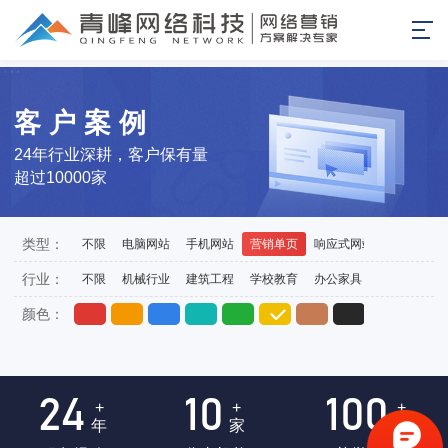
客户案例
24年行业深耕，客户保有量
超过10000家
类型：
不限
电脑网站
手机网站
营销单页
响应式网站
外贸站
行业：
不限
机械行业
建筑工程
学校教育
办公家具
医药医疗
颜色：
24
10
100
+
+
+
年
家
项