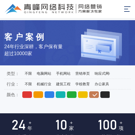
客户案例
24年行业深耕，客户保有量
超过10000家
类型：
不限
电脑网站
手机网站
营销单页
响应式网站
外贸站
行业：
不限
机械行业
建筑工程
学校教育
办公家具
医药医疗
颜色：
24
10
100
+
+
+
年
家
项