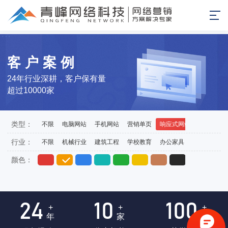
客户案例
24年行业深耕，客户保有量
超过10000家
类型：
不限
电脑网站
手机网站
营销单页
响应式网站
外贸站
行业：
不限
机械行业
建筑工程
学校教育
办公家具
医药医疗
颜色：
24
10
100
+
+
+
年
家
项