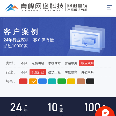
客户案例
24年行业深耕，客户保有量
超过10000家
类型：
不限
电脑网站
手机网站
营销单页
响应式网站
外贸站
行业：
不限
机械行业
建筑工程
学校教育
办公家具
医药医疗
颜色：
24
10
100
+
+
+
年
家
项